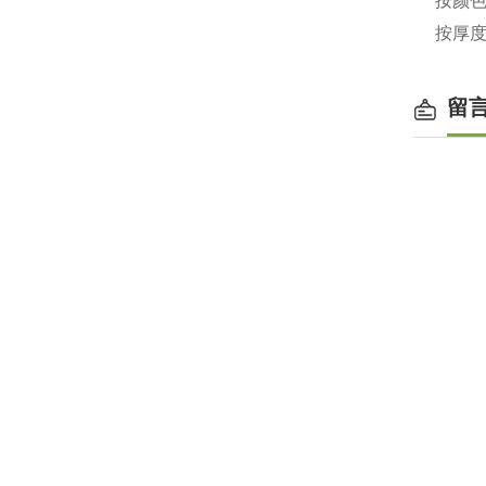
按颜
按厚度可
留