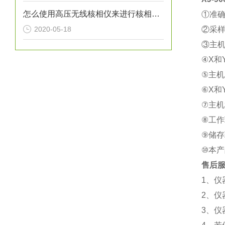
怎么使用高压无线核相仪来进行核相工作？
①准确
2020-05-18
②采样
③主机
④X和
⑤主机
⑥X和
⑦主机
⑧工作环
⑨储存
⑩本产
售后
1、
2、仪
3、