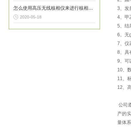
怎么使用高压无线核相仪来进行核相工作？
3、发
2020-05-18
4、甲
5、结
6、无
7、
8、具
9、可
10、
11、
12、
公司
产的实
量体