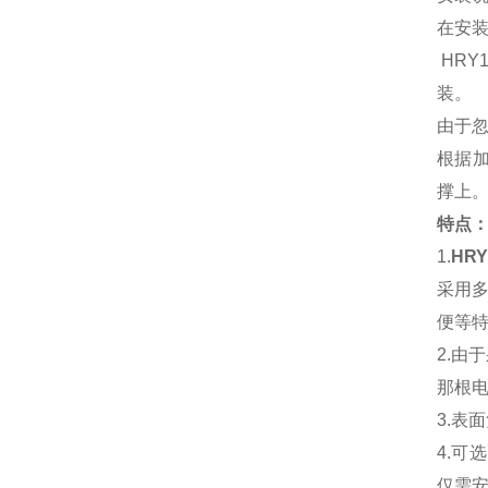
在安
HRY
装。
由于
根据
撑上
特点
1.
HR
采用
便等
2.由
那根
3.表
4.
仅需安