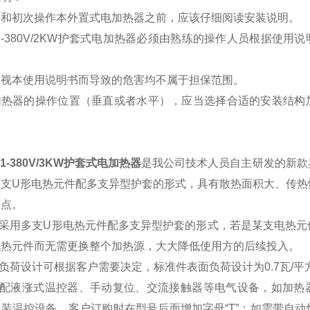
装和初次操作本外置式电加热器之前，应该仔细阅读安装说明。
1-380V/2KW护套式电加热器必须由熟练的操作人员根据使
忽视本使用说明书而导致的危害均不属于担保范围。
加热器的操作位置（垂直或者水平），应当选择合适的安装结构
。
：
Y1-380V/3KW护套式电加热器
是我公司技术人员自主研发的新款
多支U形电热元件配多支异型护套的形式，具有散热面积大、传热
特点。
于采用多支U形电热元件配多支异型护套的形式，若是某支电热
电热元件而无需更换整个加热源，大大降低使用方的后续投入。
面负荷设计可根据客户需要决定，标准件表面负荷设计为0.7瓦/平
可选配液涨式温控器、手动复位、交流接触器等电气设备，如加热
装温控设备，客户订购时在型号后面增加字母“T”；如需带自