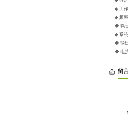
◆ 额
◆ 工
◆ 频
◆ 噪音
◆ 系
◆ 输
◆ 电抗
留