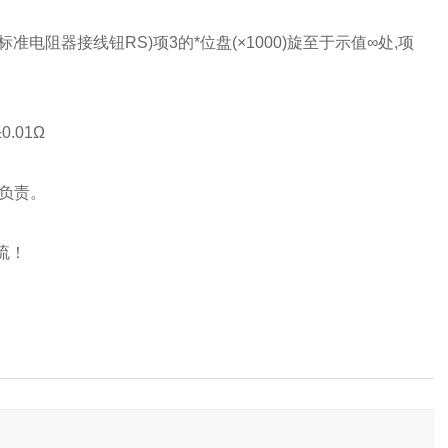
电阻器接线钮RS)项3的*位盘(×1000)旋至于示值∞处,项
.01Ω
负责。
流！