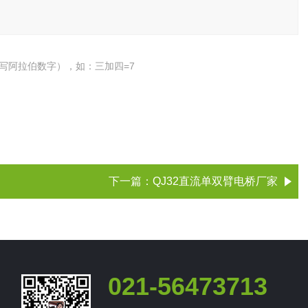
写阿拉伯数字），如：三加四=7
下一篇：
QJ32直流单双臂电桥厂家
021-56473713