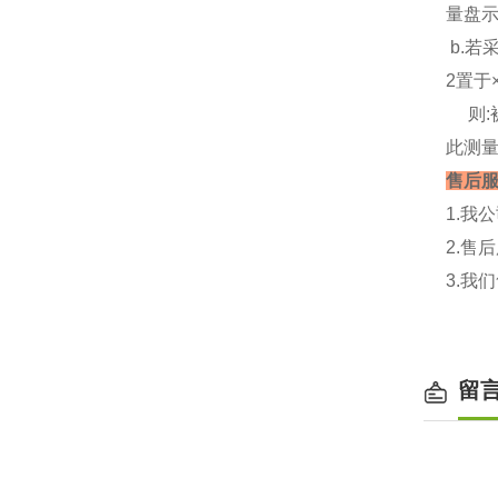
量盘示
b.若
2置于
则:
此测量
售后
1.我
2.售
3.我
留