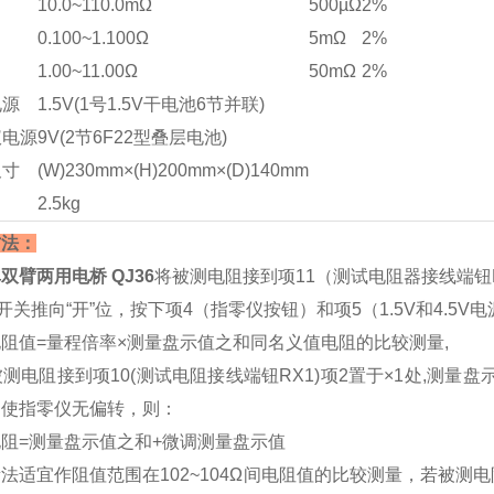
10.0~110.0mΩ
500µΩ
2%
0.100~1.100Ω
5mΩ
2%
1.00~11.00Ω
50mΩ
2%
电源
1.5V(1号1.5V干电池6节并联)
仪电源
9V(2节6F22型叠层电池)
尺寸
(W)230mm×(H)200mm×(D)140mm
2.5kg
方法：
双臂两用电桥 QJ36
将被测电阻接到项11（测试电阻器接线端钮
开关推向“开”位，按下项4（指零仪按钮）和项5（1.5V和4.5V电
阻值=量程倍率×测量盘示值之和同名义值电阻的比较测量,
被测电阻接到项10(测试电阻接线端钮RX1)项2置于×1处,测
）使指零仪无偏转，则：
阻=测量盘示值之和+微调测量盘示值
法适宜作阻值范围在102~104Ω间电阻值的比较测量，若被测