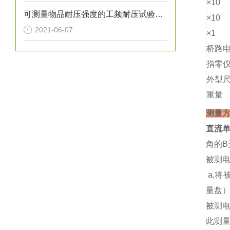
×10
可测量物品耐压强度的工频耐压试验装置
×10
2021-06-07
×1
桥路
指零
外型
重量
测量
直流单
角的B
被测电
a,将
量盘
被测电
此测量