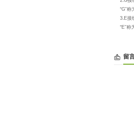
2.G
“G"
3.E
“E"
留