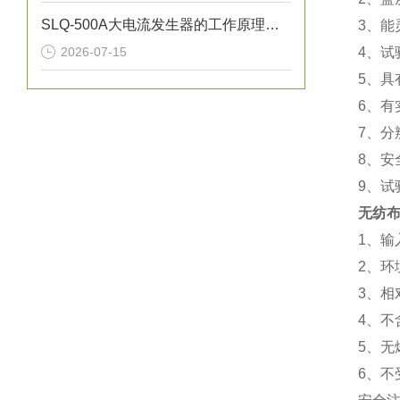
SLQ-500A大电流发生器的工作原理是什么？
3、
2026-07-15
4、试
5、
6、有
7、分
8、安
9、试
无纺
1、输
2、环
3、相
4、不
5、无
6、不