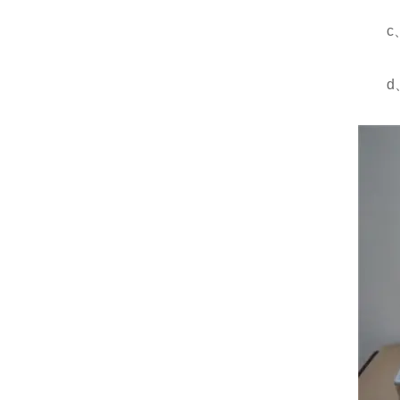
c、
d、