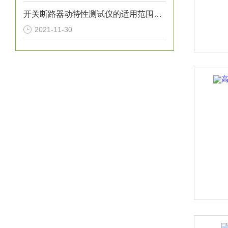
开关断路器动特性测试仪的适用范围和特点是什么？
2021-11-30