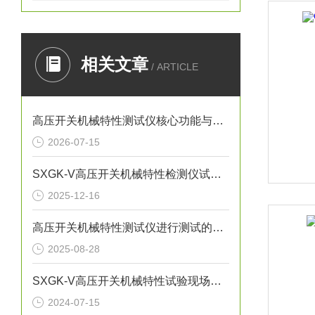
相关文章
/ ARTICLE
高压开关机械特性测试仪核心功能与测量参数
2026-07-15
SXGK-V高压开关机械特性检测仪试验工作原理
2025-12-16
高压开关机械特性测试仪进行测试的步骤是怎样的？
2025-08-28
SXGK-V高压开关机械特性试验现场试验测量项目
2024-07-15