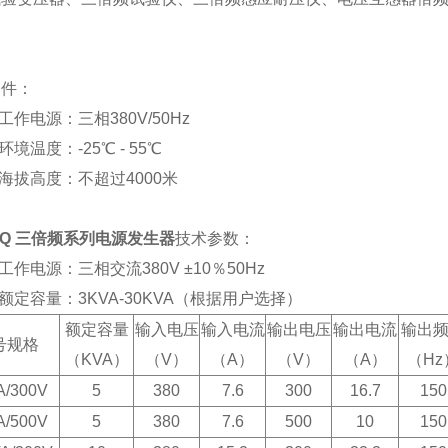
条件：
作电源：三相380V/50Hz
境温度：-25℃ - 55℃
拔高度：不超过4000米
FQ 三倍频系列电源发生器
技术参数：
作电源：三相交流380V ±10％50Hz
定容量：3KVA-30KVA（根据用户选择）
额定容量
输入电压
输入电流
输出电压
输出电流
输出
号规格
（KVA）
（V）
（A）
（V）
（A）
（Hz
A/300V
5
380
7.6
300
16.7
150
A/500V
5
380
7.6
500
10
150