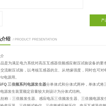
产
品介绍
/ PRODUCT PRESENTATION
简介
是为满足电力系统对高压互感器倍频感应耐压试验设备的要求而设
的交流耐压试验，以考核互感器的主、从绝缘强度，同时也可对
0Hz电源用。
SFQ 三倍频系列电源发生器
分单体式和分体式两种，单体式将
频电源发生装置额定容量较大则设计为分体式结构。
别称：三倍频发生器、感应电压三倍频发生器、三倍频电源发
试验变压器、三倍频试验仪、三倍频感应耐压仪、电压互感器倍