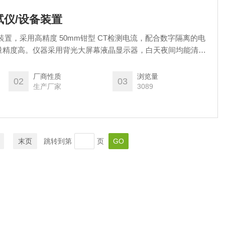
仪/设备装置
装置，采用高精度 50mm钳型 CT检测电流，配合数字隔离的电
量精度高。仪器采用背光大屏幕液晶显示器，白天夜间均能清晰
常简单。仪器可以存储 128组测量数据，并自带嵌入式热敏打
厂商性质
浏览量
02
03
生产厂家
3089
末页
跳转到第
页