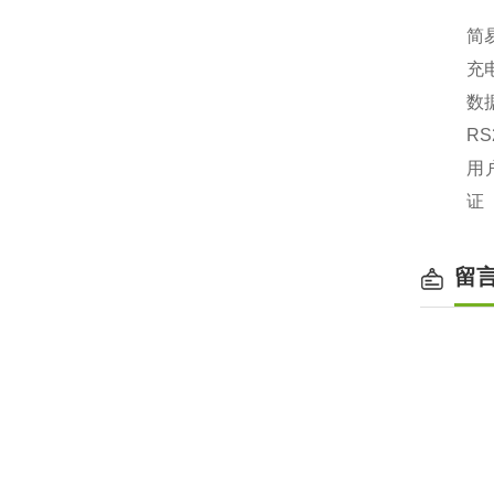
简
充
数
RS
用
证
留