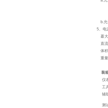
a.允
RP
误
b.允
5、电
蕞大
直流：8
体积：
重量：
装
仪
工
辅
测