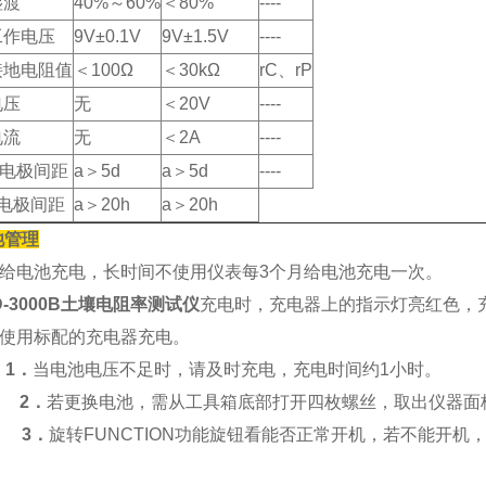
湿渡
40%～60%
＜80%
----
工作电压
9V±0.1V
9V±1.5V
----
接地电阻值
＜100Ω
＜30kΩ
rC、rP
电压
无
＜20V
----
电流
无
＜2A
----
时电极间距
a＞5d
a＞5d
----
电极间距
a＞20h
a＞20h
池管理
时给电池充电，长时间不使用仪表每3个月给电池充电一次。
D-3000B土壤电阻率测试仪
充电时，充电器上的指示灯亮红色，
须使用标配的充电器充电。
．
当电池电压不足时，请及时充电，充电时间约1小时。
2．
若更换电池，需从工具箱底部打开四枚螺丝，取出仪器面
3
．
旋转FUNCTION功能旋钮看能否正常开机，若不能开