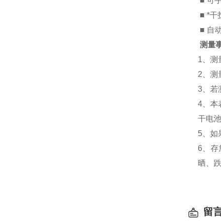
■ 可
■ *
■ 自
测量
1、测
2、
3、若
4、本
干电
5、如
6、
晒、
留