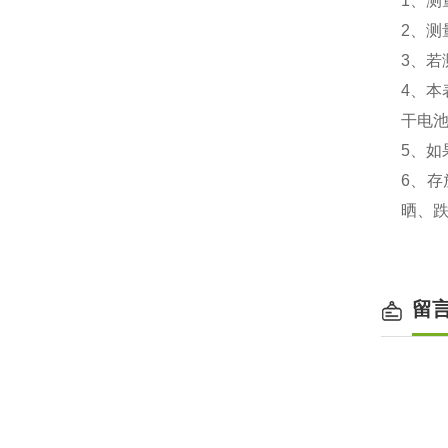
1、测
2、
3、若
4、本
干电
5、如
6、
晒、
留