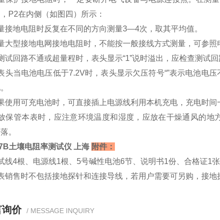
，P2在内侧（如图四）所示：
量接地电阻时反复在不同的方向测量3—4次，取其平均值。
测量大型接地电网接地电阻时，不能按一般接线方式测量，可参照
测试回路不通或超量程时，表头显示“1”说时溢出，应检查测试
表头当电池电压低于7.2V时，表头显示欠压符号“”表示电池
池。
果使用可充电池时，可直接插上电源线利用本机充电，充电时间一
存放保管本表时，应注意环境温度和湿度，应放在干燥通风的地
跌落。
127B土壤电阻率测试仪 上海
附件：
试线4根、电源线1根、5号碱性电池6节、说明书1份、合格证1
表销售时不包括接地探针和连接导线，若用户需要可另购，接地探针
言询价
/ MESSAGE INQUIRY