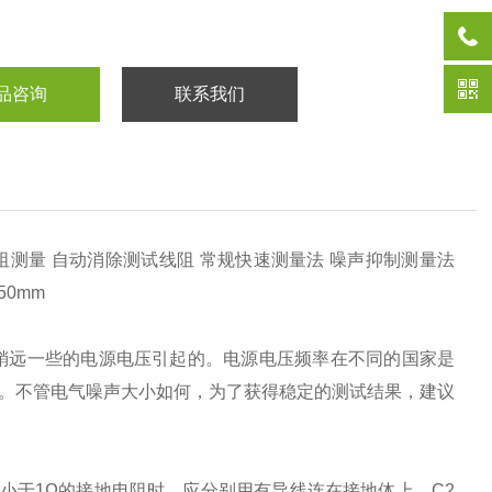
品咨询
联系我们
阻测量 自动消除测试线阻 常规快速测量法 噪声抑制测量法
50mm
稍远一些的电源电压引起的。电源电压频率在不同的国家是
Hz。不管电气噪声大小如何，为了获得稳定的测试结果，建议
小于1Ω的接地电阻时，应分别用有导线连在接地体上，C2