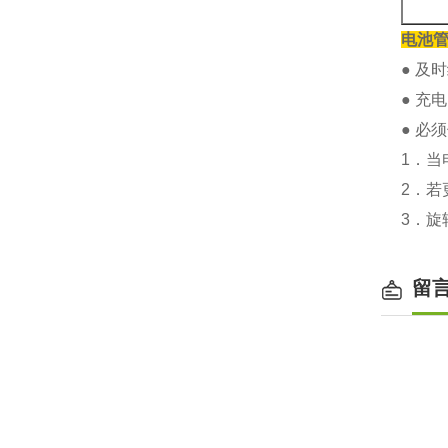
电池
● 及
● 充
● 必
1．当
2．
3．旋
留