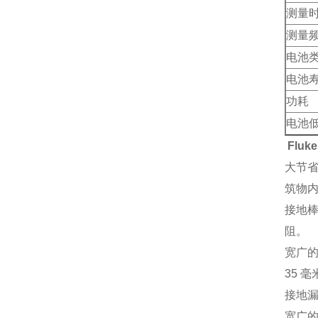
测量
测量
电池
电池
功耗
电池
Flu
大节
筑物内
接地
阻。
宽广的
35 
接地漏
宽广的