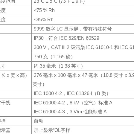
温度范围
23°C ± 5°C (73°F ± 9°F)
湿度
<75 % Rh
湿度
<85% Rh
9999 数字 LC 显示屏，带有特殊符号
IP30，符合 IEC 529/EN 60529
300 V，CAT III 2 级污染 IEC 61010-1 和 IEC 61
750 克（1.165 磅）
尺寸
约 35 毫米（1.38 英寸）
 x 宽 x 高）
276 毫米 x 100 毫米 x 47 毫米（10.8 英寸 x 3.9
英寸）
IEC 1000 4-2，IEC 61326-I（B 类）
防干扰
IEC 61000-4-2，8 kV（空气）标准 A
IEC 61000-4-3，3 V/m 性能标准 A
选择
自动
指示器
屏上显示“OL字样