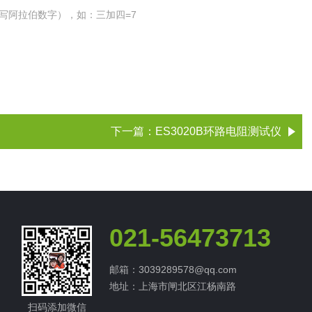
写阿拉伯数字），如：三加四=7
下一篇：
ES3020B环路电阻测试仪
021-56473713
邮箱：3039289578@qq.com
地址：上海市闸北区江杨南路
扫码添加微信