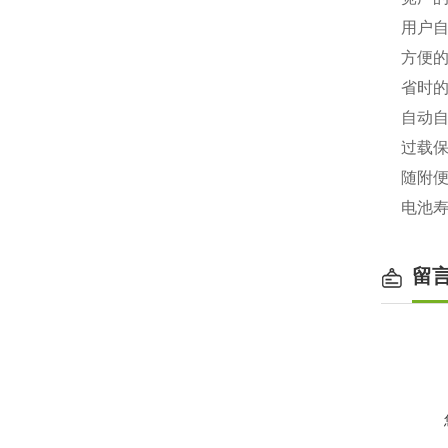
用户自
方便的
省时
自动
过载保护
随附
电池寿
留