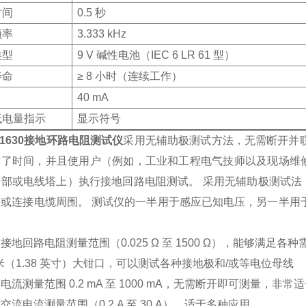
时间
0.5 秒
频率
3.333 kHz
类型
9 V 碱性电池（IEC 6 LR 61 型）
寿命
≥ 8 小时（连续工作）
40 mA
低电量指示
显示符号
ke1630接地环路电阻测试仪
采用无辅助极测试方法，无需断开并
省了时间，并且使用户（例如，工业和工程电气技师以及现场维
部或电线塔上）执行接地回路电阻测试。 采用无辅助极测试法，不
棒或连接电缆周围。 测试仪的一半用于感应已知电压，另一半用
接地回路电阻测量范围（0.025 Ω 至 1500 Ω），能够满足各种
毫米（1.38 英寸）大钳口，可以测试各种接地极和/或等电位母线
电流测量范围 0.2 mA 至 1000 mA，无需断开即可测量，非
交流电流测量范围（0.2 A 至 30 A），适于多种应用