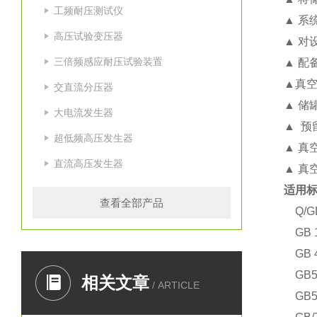
工频耐压测试仪
▲ 系
高压试验变压器
▲ 对
三倍频感应耐压试验装置
▲ 配
▲真
交直流分压器
▲ 储
大电流发生器
▲ 预
超低频高压发生器
▲ 真
直流高压发生器
▲ 真
适用
查看全部产品
Q/G
GB 
GB 
GB5
相关文章
/ ARTICLE
GB5