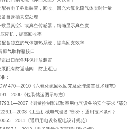
统配有电子称重装置，回收、回充六氟化硫气体实时计量
设备自身抽真空处理
备数显真空计或真空传感器，精确显示真空度
空压缩机，提高回收率
罐配备独立的气体加热系统，提高回充效率
留原气取样瓶接口
空泵出口配备环保排放装置
空泵配有防返油阀，防止返油
标准：
DW 470—2010《六氟化硫回收回充及处理装置技术规范》
191—2000《包装储运图示标志》
4793.1—2007《测量控制和试验室用电气设备的安全要求 *部
226.1—2008《工业机械电气设备 *部分：通用技术条件》
0055—2011《通用用电设备配电设计规范》