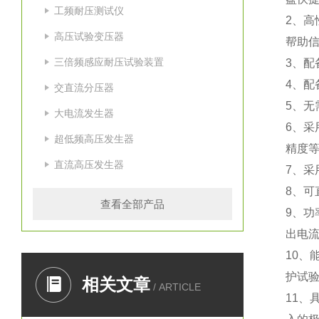
工频耐压测试仪
2、
高压试验变压器
帮助
三倍频感应耐压试验装置
3、配
4、配
交直流分压器
5、
大电流发生器
6、
超低频高压发生器
精度
直流高压发生器
7、采
8、可
查看全部产品
9、功
出电流
10、
护试
相关文章
/ ARTICLE
11