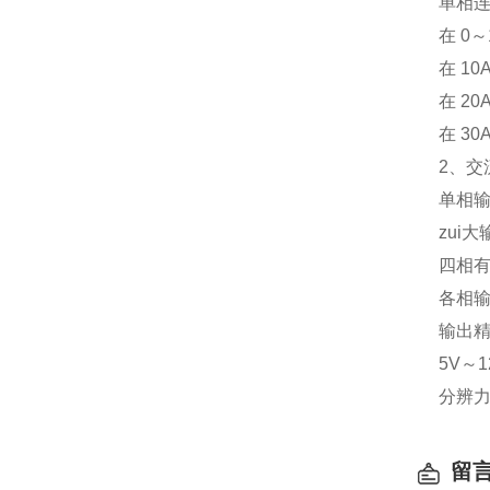
单相
在 0
在 1
在 2
在 3
2、交
单相输
zui大
四相
各相
输出
5V～1
分辨力
留