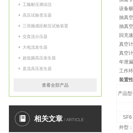
工频耐压测试仪
设备极限
高压试验变压器
抽真空
三倍频感应耐压试验装置
抽真空
回充速
交直流分压器
真空计
大电流发生器
真空计测
超低频高压发生器
年泄漏
直流高压发生器
工作环境
装置性
查看全部产品
产品型
相关文章
SF6
/ ARTICLE
外型：9