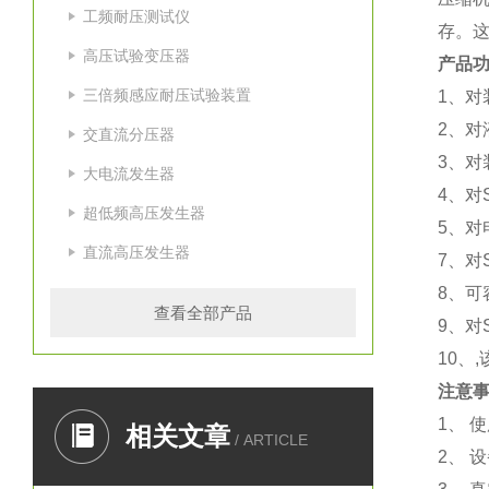
工频耐压测试仪
存。这
高压试验变压器
产品
三倍频感应耐压试验装置
1、对
2、对
交直流分压器
3、对
大电流发生器
4、对
超低频高压发生器
5、对
直流高压发生器
7、对
8、可
查看全部产品
9、对
10、
注意
1、 
相关文章
/ ARTICLE
2、 