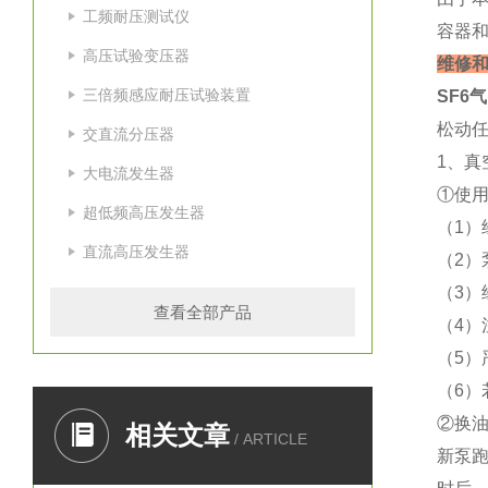
工频耐压测试仪
容器和
高压试验变压器
维修
三倍频感应耐压试验装置
SF6
松动
交直流分压器
1、真
大电流发生器
①使
超低频高压发生器
（1）
直流高压发生器
（2）
（3
查看全部产品
（4）
（5
（6
②换
相关文章
/ ARTICLE
新泵