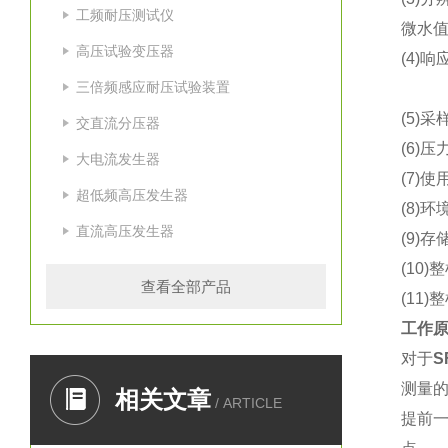
工频耐压测试仪
微水值
高压试验变压器
(4)响
三倍频感应耐压试验装置
63%
(5)采
交直流分压器
(6)压
大电流发生器
(7)
超低频高压发生器
(8)
直流高压发生器
(9)
(10)
查看全部产品
(11)
工作
对于
S
测量
相关文章
/ ARTICLE
提前