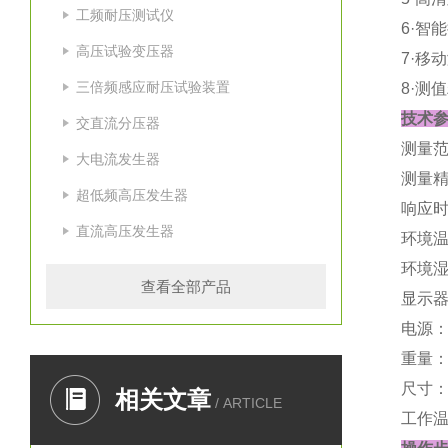
工频耐压测试仪
6·智
高压试验变压器
7·移
三倍频感应耐压试验装置
8·测
技术
交直流分压器
测量范
大电流发生器
测量精
超低频高压发生器
响应时
直流高压发生器
环境温
环境湿
查看全部产品
显示器
电源：
重量：
尺寸：2
相关文章
/ ARTICLE
工作温