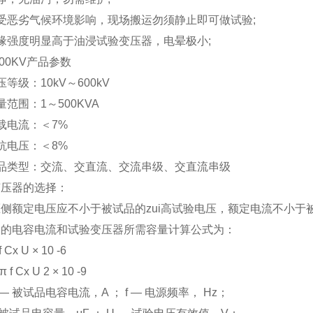
受恶劣气候环境影响，现场搬运勿须静止即可做试验;
缘强度明显高于油浸试验变压器，电晕极小;
100KV产品参数
压等级：10kV～600kV
量范围：1～500KVA
载电流：＜7%
抗电压：＜8%
产品类型：交流、交直流、交流串级、交直流串级
变压器的选择：
侧额定电压应不小于被试品的zui高试验电压，额定电流不小于被
品的电容电流和试验变压器所需容量计算公式为：
 f Cx U × 10 -6
2π f Cx U 2 × 10 -9
 — 被试品电容电流，A ； f — 电源频率， Hz；