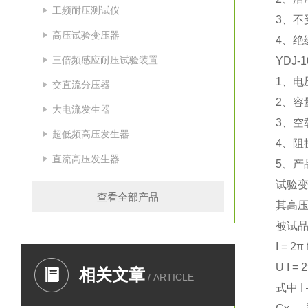
工频耐压测试仪
3、不
高压试验变压器
4、绝
三倍频感应耐压试验装置
YDJ-
1、电
交直流分压器
2、容
大电流发生器
3、空
超低频高压发生器
4、阻
直流高压发生器
5、
试验
查看全部产品
其高压
被试
I = 2π
U I = 
相关文章
/ ARTICLE
式中 I