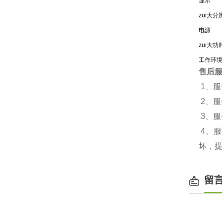
显示
zui大分
电源
zui大功
工作环
售后
1、
2、
3、
4、
坏，
留