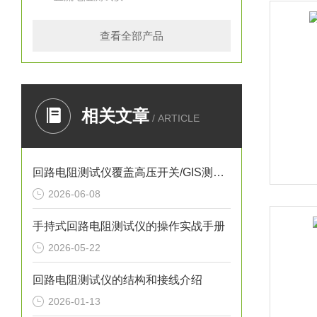
查看全部产品
相关文章
/ ARTICLE
回路电阻测试仪覆盖高压开关/GIS测试全场景
2026-06-08
手持式回路电阻测试仪的操作实战手册
2026-05-22
回路电阻测试仪的结构和接线介绍
2026-01-13