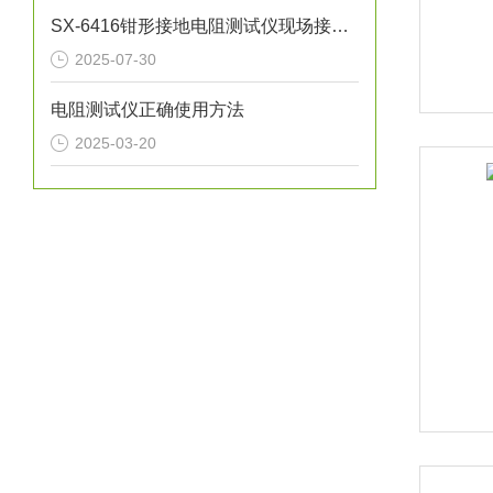
SX-6416钳形接地电阻测试仪现场接地电阻测试应用
2025-07-30
电阻测试仪正确使用方法
2025-03-20