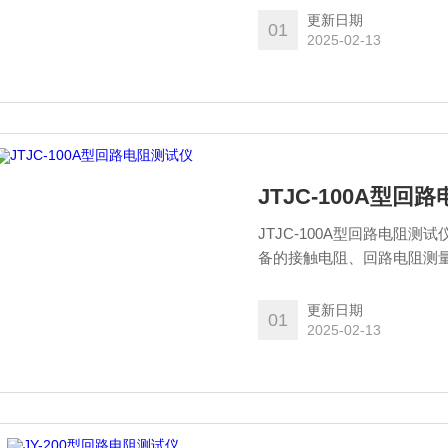
更新日期
01
2025-02-13
JTJC-100A型回
JTJC-100A型回路电
备的接触电阻、回路电阻测
更新日期
01
2025-02-13