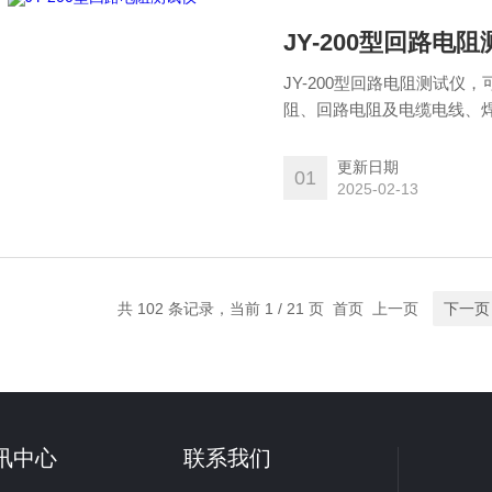
JY-200型回路电
JY-200型回路电阻测试
阻、回路电阻及电缆电线、
更新日期
01
2025-02-13
共 102 条记录，当前 1 / 21 页 首页 上一页
下一页
讯中心
联系我们