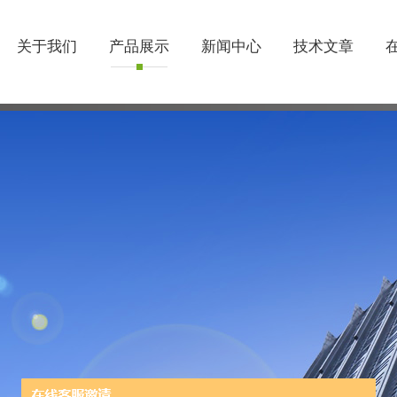
关于我们
产品展示
新闻中心
技术文章