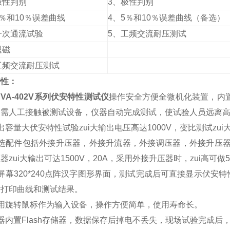
极性判别
3、极性判别
5％和10％误差曲线
4、5％和10％误差曲线（备选）
一次通流试验
5、工频交流耐压测试
退磁
工频交流耐压测试
特性：
YVA-402V系列伏安特性测试仪
操作安全方便全微机化装置，内
不需人工接触被测试设备，仪器自动完成测试，使试验人员远离
出容量大伏安特性试验zui大输出电压高达1000V，变比测试zu
选配件包括外接升压器，外接升流器，外接调压器，外接升压器zui
器zui大输出可达1500V，20A，采用外接升压器时，zui高可
屏幕320*240点阵汉字图形界面，测试完成后可直接显示伏
时打印曲线和测试结果。
使用旋转鼠标作为输入设备，操作方便简单，使用寿命长。
器内置Flash存储器，数据保存后掉电不丢失，现场试验完成