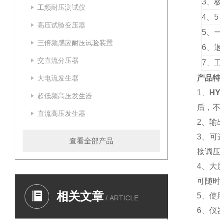
3、
工频耐压测试仪
4、
高压试验变压器
5、
三倍频感应耐压试验装置
6、
交直流分压器
7、
产品
大电流发生器
1、
H
超低频高压发生器
后，
直流高压发生器
2、输
3、可
查看全部产品
接调压
4、大
可随
相关文章
5、
/ ARTICLE
6、仪