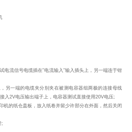
机
测试电流信号电缆插在"电流输入"输入插头上，另一端连于钳
端子上，另一端的电缆夹分别夹在被测电容器组两极的连接母线
时，接入2V电压输出端子上，电容器测试直接使用20V电压;
开打印机的纸仓盖板，放入纸卷并留少许部分在外面，然后关闭
;