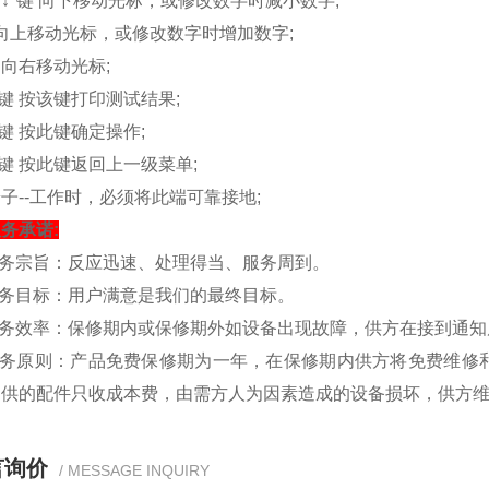
-"↓"键 向下移动光标，或修改数字时减小数字;
键 向上移动光标，或修改数字时增加数字;
键 向右移动光标;
"键 按该键打印测试结果;
"键 按此键确定操作;
"键 按此键返回上一级菜单;
子--工作时，必须将此端可靠接地;
务承诺:
服务宗旨：反应迅速、处理得当、服务周到。
服务目标：用户满意是我们的最终目标。
服务效率：保修期内或保修期外如设备出现故障，供方在接到通知
服务原则：产品免费保修期为一年，在保修期内供方将免费维修
提供的配件只收成本费，由需方人为因素造成的设备损坏，供方
言询价
/ MESSAGE INQUIRY