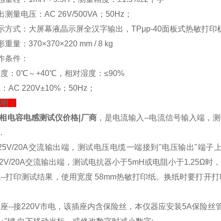
测量电压：AC 26V/500VA；50Hz；
示方式：大屏幕液晶示屏全汉字输出，TPμp-40面板式热敏打印
重量：370×370×220 mm / 8 kg
作条件：
度：0℃～+40℃，相对湿度：≤90%
AC 220V±10%；50Hz；
说明：
相电容电感测试仪价格|厂商
，是电流输入--电流信号输入端，
.
25V/20A交流输出端，测试电压电缆一端接到"电压输出"
是2V/20A交流输出端，测试电抗器小于5mH或电阻小于1.25Ω
--打印测试结果，使用宽度 58mm热敏打印纸。换纸时要打
座--接220V市电，该插座内含保险丝，本仪器应安装5A保险丝管