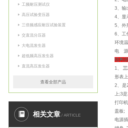
工频耐压测试仪
3、输出
高压试验变压器
4、显
三倍频感应耐压试验装置
5、外形
6、工
交直流分压器
环境温
大电流发生器
电 源：
超低频高压发生器
结构
直流高压发生器
1、
三
形表上
查看全部产品
2、是
上;3
打印机
盖板;
相关文章
/ ARTICLE
电源插