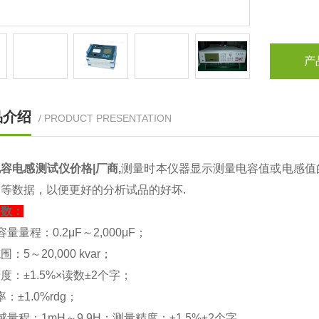
产
品介绍
/ PRODUCT PRESENTATION
容电感测试仪价格|厂商
,
测量时本仪器显示测量电容值或电感值
等数据，以便更好的分析试品的好坏.
参数：
量量程：0.2μF～2,000μF；
：5～20,000 kvar；
度：±1.5%×读数±2个字；
率：±1.0%rdg；
感量程：1mH～9.9H；测量精度：±1.5%±2个字