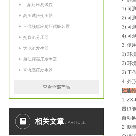
工频耐压测试仪
1) 可
高压试验变压器
2) 可
三倍频感应耐压试验装置
3) 可
4) 可
交直流分压器
3. 使
大电流发生器
1) 环
超低频高压发生器
2) 环
直流高压发生器
3) 
4. 外
查看全部产品
性能
1.
ZX
器也
自动
相关文章
/ ARTICLE
2.