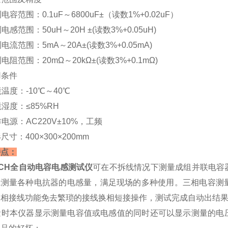
测电容范围：0.1uF～6800uF±（读数1%+0.02uF）
测电感范围：50uH～20H ±(读数3%+0.05uH)
测电流范围：5mA～20A±(读数3%+0.05mA)
测电阻范围：20mΩ～20kΩ±(读数3%+0.1mΩ)
用条件
境温度：-10℃～40℃
境湿度：≤85%RH
工作电源：AC220V±10%，工频
形尺寸：400×300×200mm
特点：
-CH全自动电容电感测试仪
可在不拆线情况下测量成组并联电容
能测量各种电抗器的电感量，满足现场的多种使用。三相电容测
换相接线功能免去繁琐的接线换相短接操作，测试完成自动出结
 测量时本仪器显示测量电容值或电感值的同时还可以显示测量的