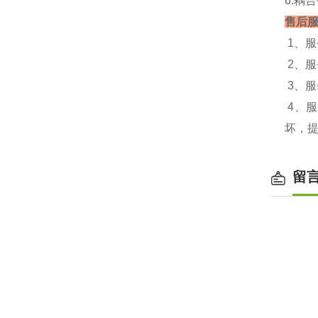
6.耦
售后
1、
2、
3、
4、
坏，
留