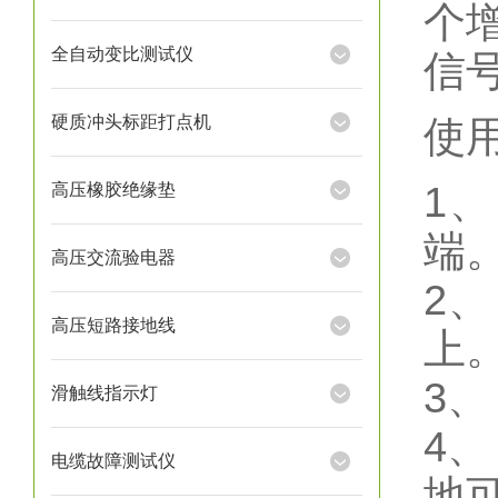
个
全自动变比测试仪
信号
硬质冲头标距打点机
使
1
高压橡胶绝缘垫
端
高压交流验电器
2
高压短路接地线
上
3
滑触线指示灯
4
电缆故障测试仪
地