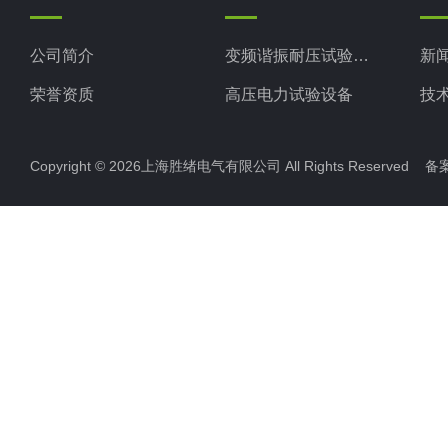
公司简介
变频谐振耐压试验装置
新
荣誉资质
高压电力试验设备
技
电力检测设备
Copyright © 2026上海胜绪电气有限公司 All Rights Reserved 
防雷检测仪器设备
高压无线核相仪
高压绝缘电阻测试仪
双钳相位伏安表
全自动变比测试仪
硬质冲头标距打点机
高压橡胶绝缘垫
高压交流验电器