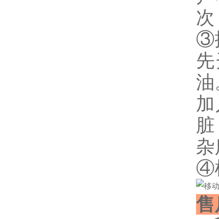
次
③
先
油
加
脏
杂
④
售