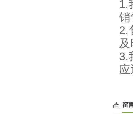
1
销
2
及
3
应
留