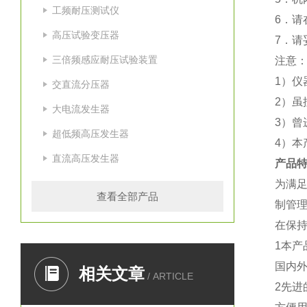
工频耐压测试仪
6．请
高压试验变压器
7．请
三倍频感应耐压试验装置
注意
1）仪
交直流分压器
2）
大电流发生器
3）曾
超低频高压发生器
4）本
直流高压发生器
产品
为满
查看全部产品
制管
在保
1本
国内
相关文章
/ ARTICLE
2先