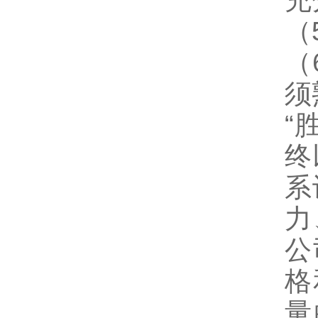
充
（
（
须
“
终
系
力
公
格
量