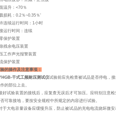
面温升：<70％
损耗：0.2％~0.35％’
许连续运行时间：1小时
接运行时间：连续
零保护装置
除残余电压装置
压工作声光报警装置
流保护装置
试验的操作及注意事项：
YHGB-干式工频耐压测试仪
试验前应先检查被试品是否停电，接
工作的部位上去。
）接好试验装置的接线后，应复查无误后才可加压。应特别注意检
是否可靠接地，要按安全规程中所规定的内容进行试验。
）对于大电容量设备应缓慢升压，防止被试品的充电电流烧坏微安