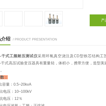
产
品介绍
/ PRODUCT PRESENTATION
B-干式工频耐压测试仪
采用环氧真空浇注及CD型铁芯结构工
GB-干式高压试验变压器具有重量轻，体积小，携带方便，造型
品。
参数：
容量：0.5~20kvA
出电压：10~100kV
抗电压：12％
输出电压波形：工频：正弦波