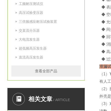
工频耐压测试仪
◆ 表
高压试验变压器
◆ 空载
三倍频感应耐压试验装置
◆ 允
◆ 间
交直流分压器
◆ 回
大电流发生器
◆ 消
超低频高压发生器
◆ 高
直流高压发生器
◆ 过
泄漏
查看全部产品
（1）
有人
（2
外壳
相关文章
/ ARTICLE
（3