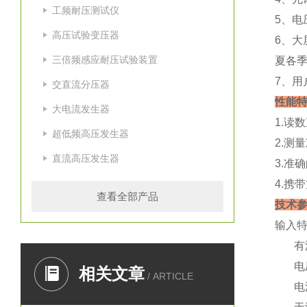
工频耐压测试仪
5、电
高压试验变压器
6、
三倍频感应耐压试验装置
夏各
7、
交直流分压器
性能
大电流发生器
1.读
超低频高压发生器
2.测
直流高压发生器
3.准
4.携
查看全部产品
技术
输入
有源
电压
相关文章
/ ARTICLE
电流