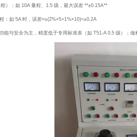
）：如 10A 量程、1.5 级，最大误差 **±0.15A**
程：如 5A 时，误差≈±(2%×5+1%×10)=±0.2A
能与安全为主，精度低于专用标准表（如 T51-A 0.5 级）；做精准