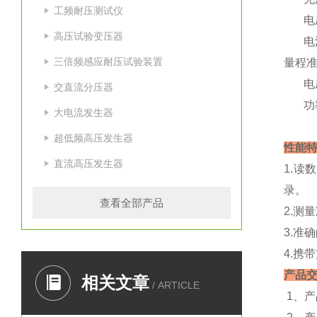
工频耐压测试仪
电压测
高压试验变压器
电流
三倍频感应耐压试验装置
量程
电压、
交直流分压器
功率：
大电流发生器
±1.
超低频高压发生器
性能
直流高压发生器
1.读
录。
查看全部产品
2.测
3.准
4.携
产品交
相关文章
/ ARTICLE
1、