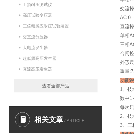
工频耐压测试仪
交流
高压试验变压器
AC 0
三倍频感应耐压试验装置
直流操作
单相A
交直流分压器
三相A
大电流发生器
合闸
超低频高压发生器
外形尺寸
直流高压发生器
重量:7
功能
查看全部产品
1、技
数中1
每次
2、技
相关文章
/ ARTICLE
3、三