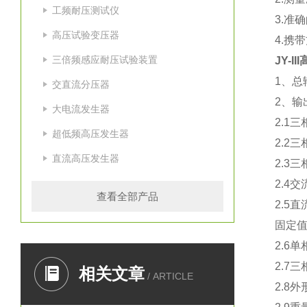
工频耐压测试仪
3.准
高压试验变压器
4.携
三倍频感应耐压试验装置
JY-
1、总
交直流分压器
2、输
大电流发生器
2.1
超低频高压发生器
2.2三
直流高压发生器
2.3三
2.4
查看全部产品
2.5
固定值
2.6
2.7
相关文章
/ ARTICLE
2.8外