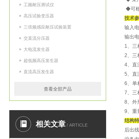
工频耐压测试仪
◆可
高压试验变压器
技术
三倍频感应耐压试验装置
输入电
输出电
交直流分压器
1、三相
大电流发生器
2、三
超低频高压发生器
4、直
直流高压发生器
5、直
6、单
查看全部产品
7、三
8、外形
9、重量
结构
相关文章
/ ARTICLE
后出