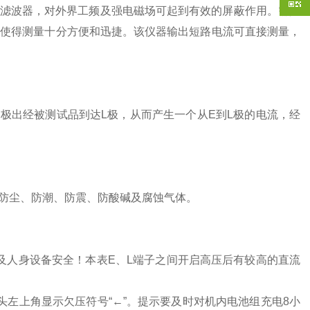
滤波器，对外界工频及强电磁场可起到有效的屏蔽作用。需人
示使得测量十分方便和迅捷。该仪器输出短路电流可直接测量，
E极出经被测试品到达L极，从而产生一个从E到L极的电流，经
防尘、防潮、防震、防酸碱及腐蚀气体。
及人身设备安全！本表E、L端子之间开启高压后有较高的直流
头左上角显示欠压符号“←”。提示要及时对机内电池组充电8小