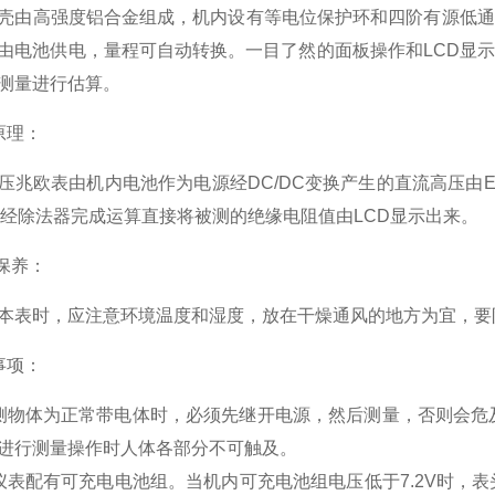
壳由高强度铝合金组成，机内设有等电位保护环和四阶有源低通
由电池供电，量程可自动转换。一目了然的面板操作和LCD显
测量进行估算。
原理：
压兆欧表由机内电池作为电源经DC/DC变换产生的直流高压由
变换经除法器完成运算直接将被测的绝缘电阻值由LCD显示出来。
修保养：
本表时，应注意环境温度和湿度，放在干燥通风的地方为宜，要
事项：
测物体为正常带电体时，必须先继开电源，然后测量，否则会危
进行测量操作时人体各部分不可触及。
仪表配有可充电电池组。当机内可充电池组电压低于7.2V时，表