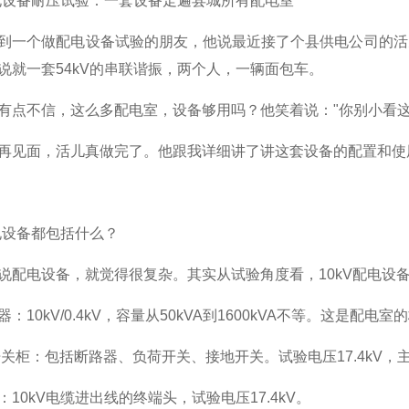
配电设备耐压试验：一套设备走遍县城所有配电室
到一个做配电设备试验的朋友，他说最近接了个县供电公司的活
说就一套54kV的串联谐振，两个人，一辆面包车。
有点不信，这么多配电室，设备够用吗？他笑着说："你别小看这
再见面，活儿真做完了。他跟我详细讲了讲这套设备的配置和使
配电设备都包括什么？
说配电设备，就觉得很复杂。其实从试验角度看，10kV配电设
：10kV/0.4kV，容量从50kVA到1600kVA不等。这是配电
开关柜：包括断路器、负荷开关、接地开关。试验电压17.4kV，
：10kV电缆进出线的终端头，试验电压17.4kV。