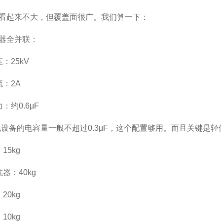
看起来不大，但覆盖面很广。我们算一下：
器全并联：
压：25kV
流：2A
力：约0.6μF
配电设备的电容量一般不超过0.3μF，这个配置够用。而且关键是轻
15kg
抗器：40kg
20kg
10kg