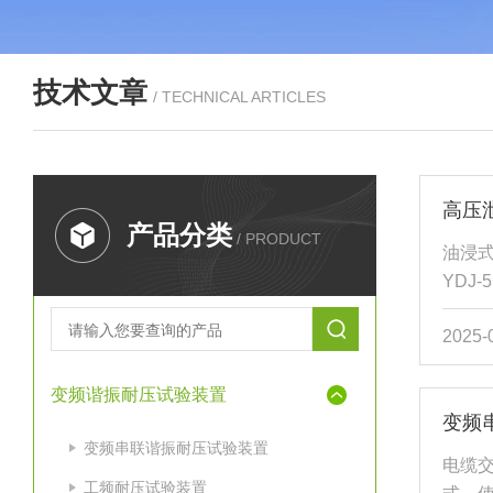
技术文章
/ TECHNICAL ARTICLES
高压
产品分类
/ PRODUCT
油浸式
YDJ
分）
2025-
以选
安表
变频谐振耐压试验装置
等辅
变频
重要
变频串联谐振耐压试验装置
关于
电缆
备高压
工频耐压试验装置