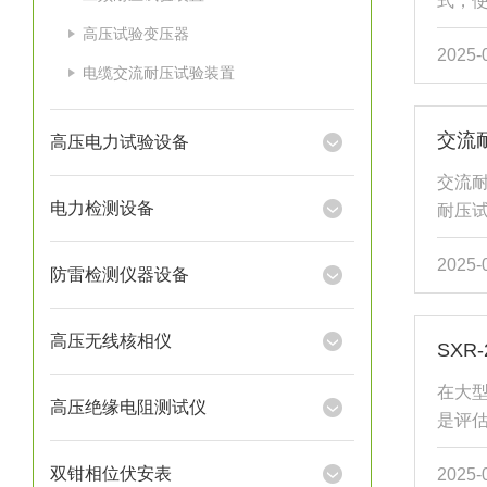
式，
电压
高压试验变压器
2025-
国内
电缆交流耐压试验装置
频电
电容
交流
高压电力试验设备
上，
频功
交流
振的
电力检测设备
耐压
理，利
理、
2025-
维度
防雷检测仪器设备
验：
压（如
高压无线核相仪
SXR
承受
与实
在大
高压绝缘电阻测试仪
压，
是评
非介电
节。
双钳相位伏安表
2025-
（Yn