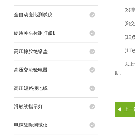
(8)排
全自动变比测试仪
(9)交
硬质冲头标距打点机
(10)
(11)
高压橡胶绝缘垫
以上便是
高压交流验电器
助。
高压短路接地线
滑触线指示灯
上一
电缆故障测试仪