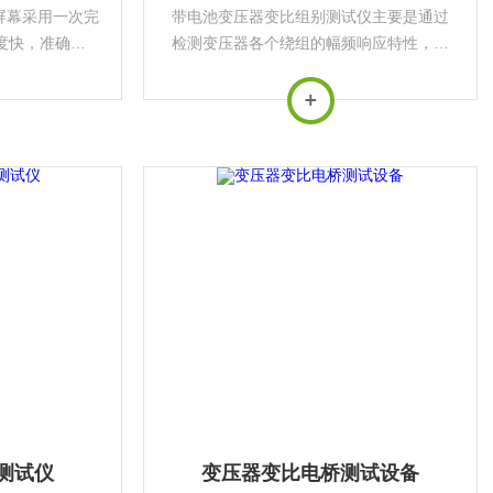
屏幕采用一次完
带电池变压器变比组别测试仪主要是通过
度快，准确度
检测变压器各个绕组的幅频响应特性，并
时间，为客户的
对检测结果进行纵向或横向比较，根据幅
效率。
频响应特性的变化程度，判断变压器可能
发生的绕组变形
测试仪
变压器变比电桥测试设备