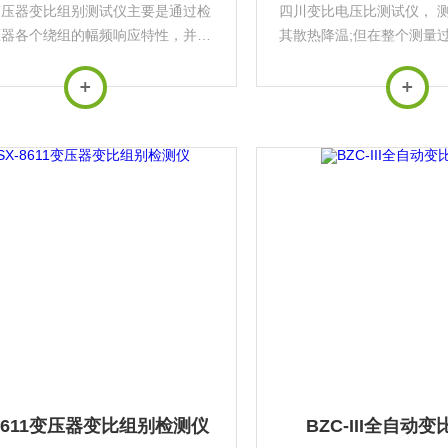
变压器变比组别测试仪主要是通过检
四川变比电压比测试仪， 
压器各个绕组的幅频响应特性，并对
其散热降温;但在整个测量
结果进行纵向或横向比较，根据幅频
其所施的降温手段，保持
特性的变化程度，判断变压器可能发
过程中温度变化过大而影响
生的绕组变形。
性。
-8611变压器变比组别检测仪
BZC-III全自动