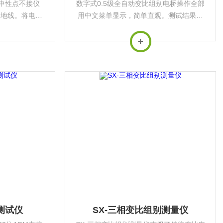
仪中性点不接仪
数字式0.5级全自动变比组别电桥操作全部
器地线。将电源
用中文菜单显示，简单直观。测试结果准
的电源插座，另
确可靠，并且能够存储和打印测试结果。
源相联。
抗干扰能力强。能够满足各种大中小型变
压器变比测试的需要。
测试仪
SX-三相变比组别测量仪