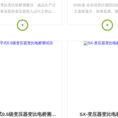
器变比变比电桥测量仪，成品生产过
SX快速-全自动变比测试仪
，新安装的变压器投入运行之前以及
文菜单显示，简单直观。
系统中变压器运行过程中根据国家电
靠，并且能够存储和打印
的预防性试验规程中，要求对运行的
扰能力强。能够满足各种
器定期进行匝数比或电压比测试。
变比测试的需
数字式0.5级变压器变比电桥测试仪
SX-变压器变比电