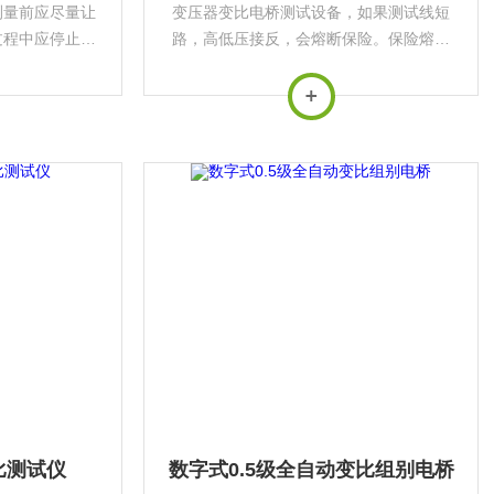
测量前应尽量让
变压器变比电桥测试设备，如果测试线短
过程中应停止对
路，高低压接反，会熔断保险。保险熔断
温度，以免测量
后，如果进行测量，在显示“正在测量，请
测量结果的*
等待!“后停住。请关机，更换相同容量的保
险，重测。
变比测试仪
数字式0.5级全自动变比组别电桥