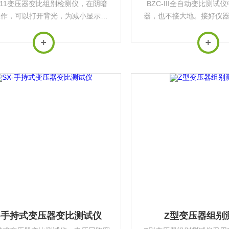
8611变压器变比组别检测仪，在阴暗
BZC-III全自动变比测试
工作，可以打开背光，为减小显示器
器，也不接大地。接好仪
功耗，背光不是很亮。
线的一端插入仪器面板上
一端与交流220V电
X-手持式变压器变比测试仪
Z型变压器组别