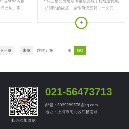
2位ARM内核
SX-三相变比组别测量仪克服了传统变比电
进行控制。实现
桥测试的缺点，操作简便直观，一次完成
比测量的一次完
三相变比或匝比测试，测试快，准确度
高。
下一页
末页
跳转到第
页
021-56473713
邮箱：3039289578@qq.com
地址：上海市闸北区江杨南路
扫码添加微信