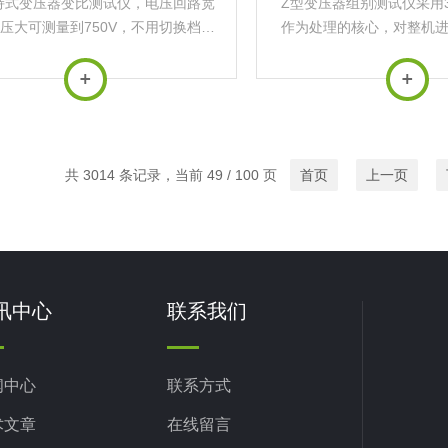
手持式变压器变比测试仪，电压回路宽
Z型变压器组别测试仪采用3
电压大可测量到750V，不用切换档位
作为处理的核心，对整机
保证精度。不会因电压档位选错而对
了单相或三相变压器的变
仪器本身有所损坏。
成。
共 3014 条记录，当前 49 / 100 页
首页
上一页
讯中心
联系我们
闻中心
联系方式
术文章
在线留言