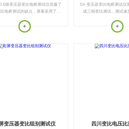
0.5级变压器变比电桥测试仪克服了
SX-变压器变比电桥测试仪
变比电桥测试的缺点，屏幕采用了大
成三相变比测试，测试速
彩色液晶显示屏，具有中文菜单提示
高。大大节省了现场测试
，操作简便直观，一次完成三相变比
试验带来了很高的
测试，测试速度快，准确度高。
屏变压器变比组别测试仪
四川变比电压比