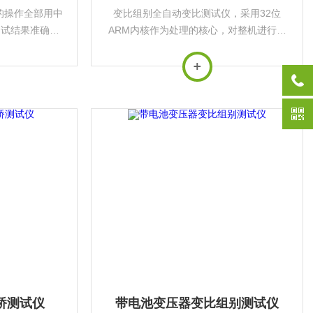
的操作全部用中
变比组别全自动变比测试仪，采用32位
测试结果准确可
ARM内核作为处理的核心，对整机进行控
测试结果。抗干
制。实现了单相或三相变压器的变比测量
大中小型变压器
的一次完成。
要。
桥测试仪
带电池变压器变比组别测试仪